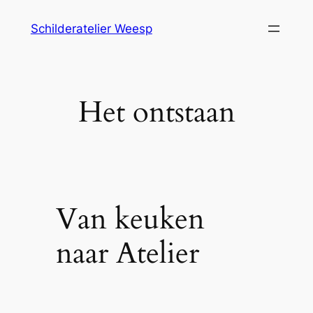
Ga
Schilderatelier Weesp
naar
de
inhoud
Het ontstaan
Van keuken
naar Atelier